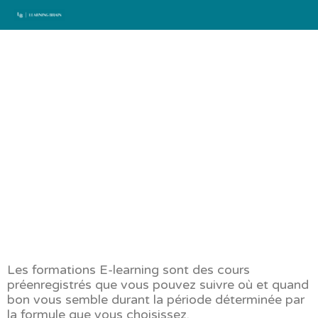
Aller
au
contenu
Nos formations e-
learning pour
enseignants
Découvez nos formations en ligne sur
cette page
Les formations E-learning sont des cours
préenregistrés que vous pouvez suivre où et quand
bon vous semble durant la période déterminée par
la formule que vous choisissez.