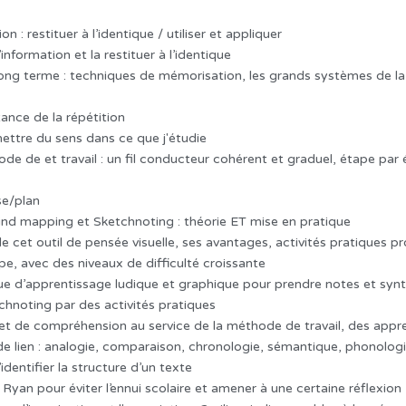
 : restituer à l’identique / utiliser et appliquer
information et la restituer à l’identique
ong terme : techniques de mémorisation, les grands systèmes de la 
tance de la répétition
 mettre du sens dans ce que j'étudie
ode de et travail : un fil conducteur cohérent et graduel, étape pa
se/plan
 Mind mapping et Sketchnoting : théorie ET mise en pratique
e cet outil de pensée visuelle, ses avantages, activités pratiques p
pe, avec des niveaux de difficulté croissante
ue d’apprentissage ludique et graphique pour prendre notes et synth
chnoting par des activités pratiques
et de compréhension au service de la méthode de travail, des appre
es de lien : analogie, comparaison, chronologie, sémantique, phonolo
identifier la structure d’un texte
yan pour éviter l’ennui scolaire et amener à une certaine réflexion