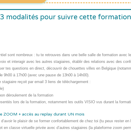
3 modalités pour suivre cette formatio
el sont nombreux : tu te retrouves dans une belle salle de formation avec le p
voix et interagir avec les autres stagiaires, établir des relations avec des c
oser tes questions en direct, découvrir de chouettes villes en Belgique (notam
 de 9h00 à 17h00
(avec une pause de 13h00 à 14h00).
 stagiaire reçoit par email
3 liens de téléchargement :
le)
bon déroulement de la formation
résentés lors de la formation, notamment les outils VISIO vus durant la format
forme ZOOM + accès au replay durant UN mois
t d’avoir le plaisir de se former confortablement de chez toi (tu peux rester e
et en classe virtuelle privée avec d’autres stagiaires (la plateforme zoom per