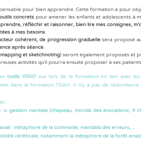
spensable pour bien apprendre. Cette formation a pour obje
outils concrets
pour amener les enfants et adolescents à m
rendre, réfléchir et raisonner, bien lire mes consignes, m'o
ptées à mes besoins
.
ucteur cohérent, de progression graduelle
sera proposé au
séance après séance
.
mapping et sketchnoting
) seront également proposés et pr
uses activités qu'il pourra ensuite proposer à ses patients
les
outils VISIO
vus lors de la formation en lien avec les
entés dans la formation TDAH. Il n'y a pas de redondance
ec :
c la
gestion mentale (chapeau, monde des évocations, 4 cha
vail : métaphore de la commode, mandala des erreurs, ...
sticité cérébrale, notamment la métaphore de la forêt ama