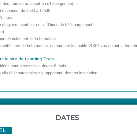
er des frais de transport ou d’hébergement, …
6 matinées, de 9h00 à 12h30.
N mois
.
 stagiaire reçoit par email
3 liens de téléchargement :
le)
bon déroulement de la formation
résentés lors de la formation, notamment les outils VISIO vus durant la format
ur le site de Learning Brain
vidéos sont accessibles durant
6 mois
outils téléchargeables
s’y rapportant, dès ton inscription.
DATES
EL