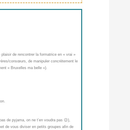
n
laisir de rencontrer la formatrice en « vrai »
onfrères/consœurs, de manipuler concrètement le
ment « Bruxelles ma belle »).
ion.
n bas de pyjama, on ne t’en voudra pas 😉),
met de vous diviser en petits groupes afin de