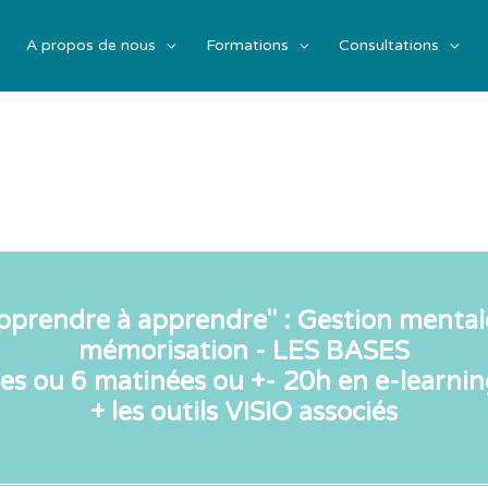
A propos de nous
Formations
Consultations
prendre à apprendre" : Gestion mental
mémorisation - LES BASES
ées ou 6 matinées ou +- 20h en e-learnin
+ les outils VISIO associés