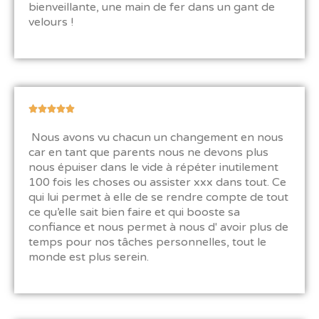
bienveillante, une main de fer dans un gant de
u
velours !
r
5
N





o
Nous avons vu chacun un changement en nous
t
car en tant que parents nous ne devons plus
é
nous épuiser dans le vide à répéter inutilement
5
100 fois les choses ou assister xxx dans tout. Ce
s
qui lui permet à elle de se rendre compte de tout
u
ce qu’elle sait bien faire et qui booste sa
r
confiance et nous permet à nous d' avoir plus de
5
temps pour nos tâches personnelles, tout le
monde est plus serein.