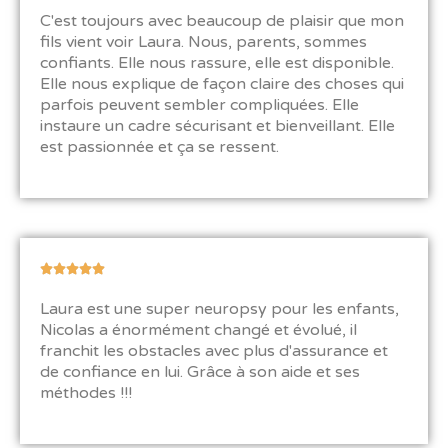
o
C'est toujours avec beaucoup de plaisir que mon
t
fils vient voir Laura. Nous, parents, sommes
é
confiants. Elle nous rassure, elle est disponible.
5
Elle nous explique de façon claire des choses qui
s
parfois peuvent sembler compliquées. Elle
u
instaure un cadre sécurisant et bienveillant. Elle
r
est passionnée et ça se ressent.
5
N





o
Laura est une super neuropsy pour les enfants,
t
Nicolas a énormément changé et évolué, il
é
franchit les obstacles avec plus d'assurance et
5
de confiance en lui. Grâce à son aide et ses
s
méthodes !!!
u
r
5