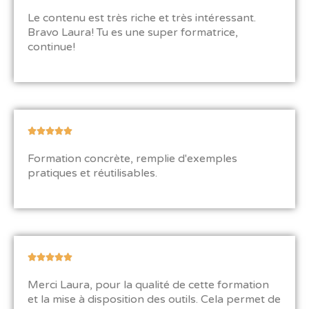
o
Le contenu est très riche et très intéressant.
t
Bravo Laura! Tu es une super formatrice,
é
continue!
5
s
u
r
5
N





o
Formation concrète, remplie d'exemples
t
pratiques et réutilisables
.
é
5
s
u
r
5
N





o
Merci Laura, pour la qualité de cette formation
t
et la mise à disposition des outils. Cela permet de
é