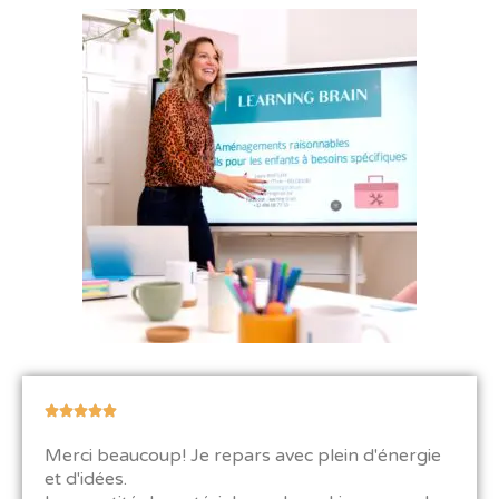
N





o
Merci beaucoup! Je repars avec plein d'énergie
t
et d'idées.
é