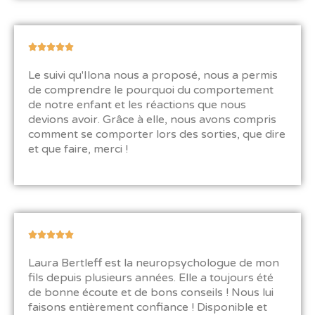
N





o
Le suivi qu'Ilona nous a proposé, nous a permis
t
de comprendre le pourquoi du comportement
é
de notre enfant et les réactions que nous
5
devions avoir. Grâce à elle, nous avons compris
s
comment se comporter lors des sorties, que dire
u
et que faire, merci !
r
5
N





o
Laura Bertleff est la neuropsychologue de mon
t
fils depuis plusieurs années. Elle a toujours été
é
de bonne écoute et de bons conseils ! Nous lui
5
faisons entièrement confiance ! Disponible et
s