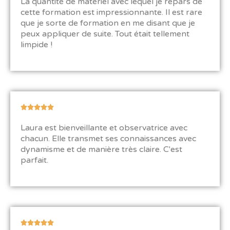
La quantité de matériel avec lequel je repars de
5
cette formation est impressionnante. Il est rare
s
que je sorte de formation en me disant que je
u
peux appliquer de suite. Tout était tellement
r
limpide !
5
N





o
Laura est bienveillante et observatrice avec
t
chacun. Elle transmet ses connaissances avec
é
dynamisme et de manière très claire. C'est
5
parfait.
s
u
r
5
N




