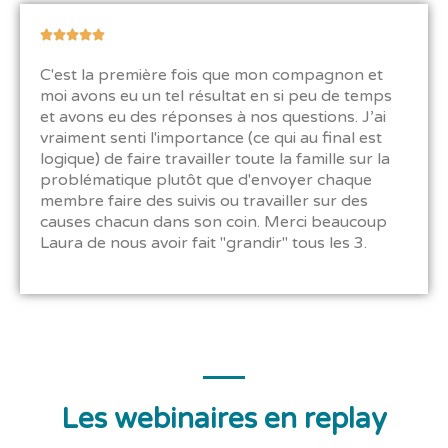
N





o
C'est la première fois que mon compagnon et
t
moi avons eu un tel résultat en si peu de temps
é
et avons eu des réponses à nos questions. J’ai
5
vraiment senti l'importance (ce qui au final est
s
logique) de faire travailler toute la famille sur la
u
problématique plutôt que d'envoyer chaque
r
membre faire des suivis ou travailler sur des
5
causes chacun dans son coin. Merci beaucoup
Laura de nous avoir fait "grandir" tous les 3.
Les webinaires en replay