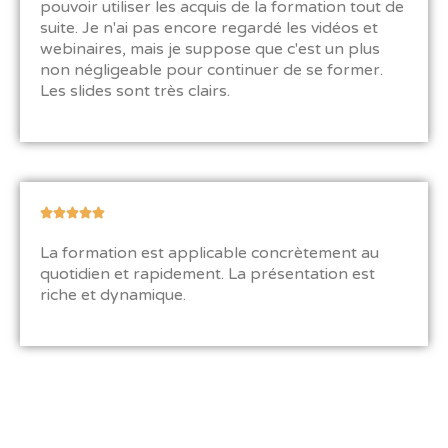
pouvoir utiliser les acquis de la formation tout de
5
suite. Je n'ai pas encore regardé les vidéos et
s
webinaires, mais je suppose que c'est un plus
u
non négligeable pour continuer de se former.
r
Les slides sont très clairs.
5
N





o
La formation est applicable concrètement au
t
quotidien et rapidement. La présentation est
é
riche et dynamique.
5
s
u
r
5