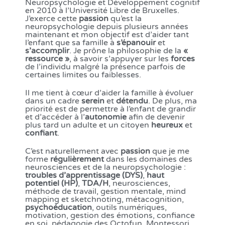
Neuropsychologie et Développement cognitif
en 2010 à l’Université Libre de Bruxelles.
J’exerce cette
passion
qu’est la
neuropsychologie depuis plusieurs années
maintenant et mon objectif est d’aider tant
l’enfant que sa famille à
s’épanouir
et
s’accomplir
. Je prône la philosophie de la
«
ressource »
, à savoir s’appuyer sur les
forces
de l’individu malgré la présence parfois de
certaines limites ou faiblesses.
Il me tient à cœur d’aider la famille à évoluer
dans un cadre
serein
et
détendu
. De plus, ma
priorité est de permettre à l’enfant de grandir
et d’accéder à l’
autonomie
afin de devenir
plus tard un adulte et un citoyen
heureux
et
confiant
.
C’est naturellement avec
passion
que je me
forme
régulièrement
dans les domaines des
neurosciences et de la neuropsychologie :
troubles d’apprentissage (DYS)
,
haut
potentiel (HP)
,
TDA/H
, neurosciences,
méthode de travail, gestion mentale, mind
mapping et sketchnoting, métacognition,
psychoéducation
, outils numériques,
motivation, gestion des émotions, confiance
en soi, pédagogie des Octofun, Montessori,