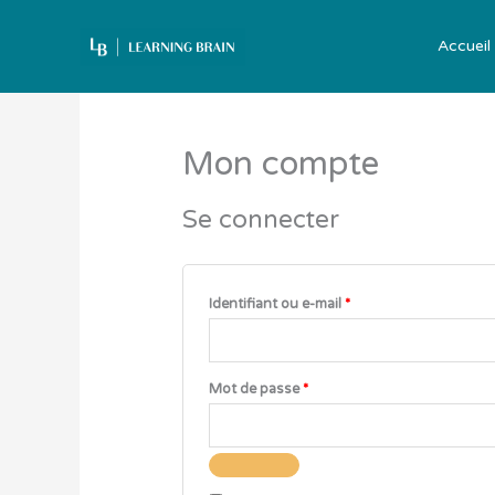
Aller
au
Accueil
contenu
Obligatoire
Obligatoire
Mon compte
Se connecter
Identifiant ou e-mail
*
Mot de passe
*