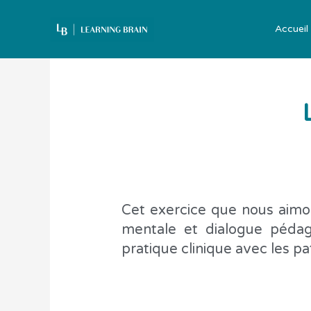
Aller
au
Accueil
contenu
Cet exercice que nous aimo
mentale et dialogue pédag
pratique clinique avec les pat