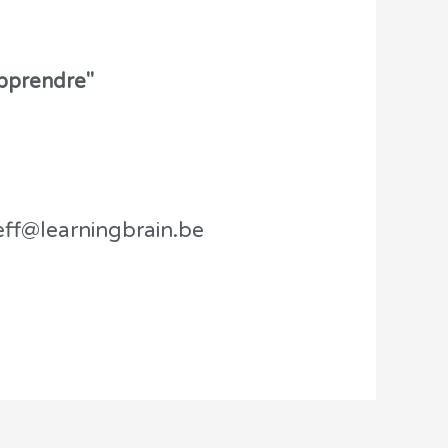
apprendre"
leff@learningbrain.be