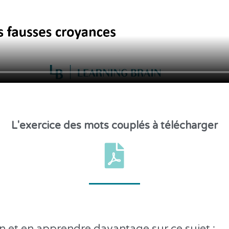
L'exercice des mots couplés à télécharger
oin et en apprendre davantage sur ce sujet :