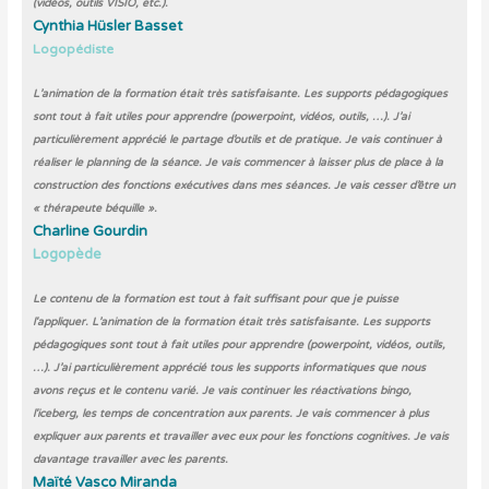
(vidéos, outils VISIO, etc.).
Cynthia Hüsler Basset
Logopédiste
L’animation de la formation était très satisfaisante. Les supports pédagogiques
sont tout à fait utiles pour apprendre (powerpoint, vidéos, outils, …). J’ai
particulièrement apprécié le partage d’outils et de pratique. Je vais continuer à
réaliser le planning de la séance. Je vais commencer à laisser plus de place à la
construction des fonctions exécutives dans mes séances. Je vais cesser d’être un
« thérapeute béquille ».
Charline Gourdin
Logopède
Le contenu de la formation est tout à fait suffisant pour que je puisse
l'appliquer. L’animation de la formation était très satisfaisante. Les supports
pédagogiques sont tout à fait utiles pour apprendre (powerpoint, vidéos, outils,
…). J’ai particulièrement apprécié tous les supports informatiques que nous
avons reçus et le contenu varié. Je vais continuer les réactivations bingo,
l'iceberg, les temps de concentration aux parents. Je vais commencer à plus
expliquer aux parents et travailler avec eux pour les fonctions cognitives. Je vais
davantage travailler avec les parents.
Maïté Vasco Miranda