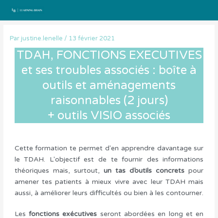
Aller
au
contenu
Par
justine.lenelle
/
13 février 2021
TDAH, FONCTIONS EXECUTIVES
et ses troubles associés : boîte à
outils et aménagements
raisonnables (2 jours)
+ outils VISIO associés
Cette formation te permet d'en apprendre davantage sur
le TDAH. L'objectif est de te fournir des informations
théoriques mais, surtout,
un tas d’outils concrets
pour
amener tes patients à mieux vivre avec leur TDAH mais
aussi, à améliorer leurs difficultés ou bien à les contourner.
Les
fonctions exécutives
seront abordées en long et en