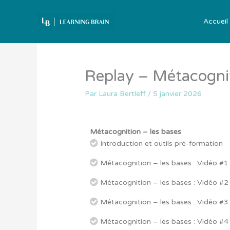
Aller
au
Accueil
contenu
Replay – Métacognit
Par
Laura Bertleff
/
5 janvier 2026
Métacognition – les bases
Introduction et outils pré-formation
Métacognition – les bases : Vidéo #1
Métacognition – les bases : Vidéo #2
Métacognition – les bases : Vidéo #3
Métacognition – les bases : Vidéo #4