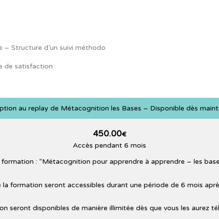
 – Structure d’un suivi méthodo
e de satisfaction
iption au replay de Métacognition les Bases – Disponible dès main
450.00
€
Accès pendant 6 mois
la formation : “Métacognition pour apprendre à apprendre – les base
 la formation seront accessibles durant une période de 6 mois après 
ion seront disponibles de manière illimitée dès que vous les aurez t