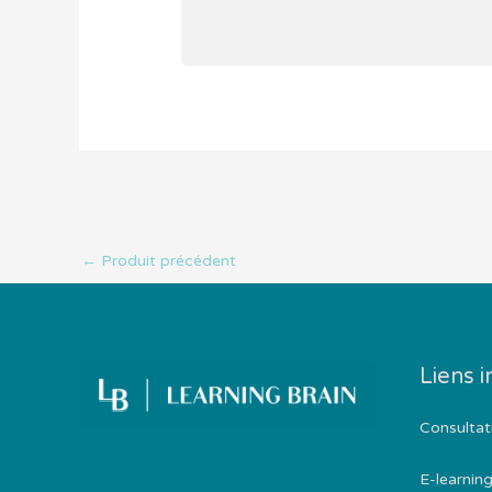
←
Produit précédent
Liens 
Consultat
E-learnin