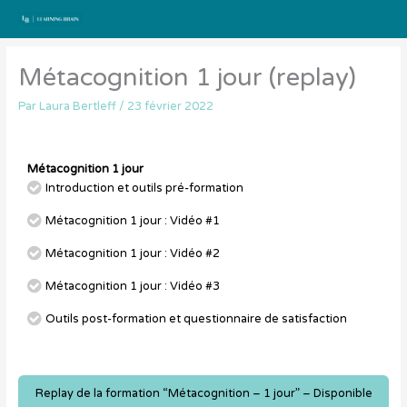
Aller
au
contenu
Métacognition 1 jour (replay)
Par
Laura Bertleff
/
23 février 2022
Métacognition 1 jour
Introduction et outils pré-formation
Métacognition 1 jour : Vidéo #1
Métacognition 1 jour : Vidéo #2
Métacognition 1 jour : Vidéo #3
Outils post-formation et questionnaire de satisfaction
Replay de la formation “Métacognition – 1 jour” – Disponible