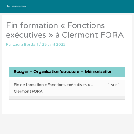
Aller
au
contenu
Fin formation « Fonctions
exécutives » à Clermont FORA
Par
Laura Bertleff
/
28 avril 2023
Bouger – Organisation/structure – Mémorisation
Lesson
Vous
Fin de formation « Fonctions exécutives » –
1 sur 1
1
devez
Clermont FORA
of
vous
1
inscrire
within
à
section
ce
Bouger
cours
–
pour
Organis
accéde