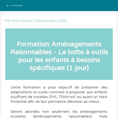
Aller
au
contenu
Par
Aline Abrouk
/
18 novembre 2020
Formation Aménagements
Raisonnables - La boîte à outils
pour les enfants à besoins
spécifiques (1 jour)
Cette formation a pour objectif de présenter des
adaptations et outils concrets à proposer aux enfants
souffrant de troubles DYS, TDAH et/ ou ayant un Haut
Potentiel afin de leur permettre d’évoluer au mieux.
Seront abordés non seulement les aménagements
scolaires (aménagements raisonnables) mais