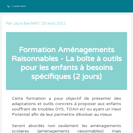
Aller
au
contenu
Par
Laura Bertleff
/
25 août 2021
Formation Aménagements
Raisonnables - La boîte à outils
pour les enfants à besoins
spécifiques (2 jours)
Cette formation a pour objectif de présenter des
adaptations et outils concrets à proposer aux enfants
souffrant de troubles DYS, TDAH et/ ou ayant un Haut
Potentiel afin de leur permettre d’évoluer au mieux.
Seront abordés non seulement les aménagements
scolaires (aménagements raisonnables) mais