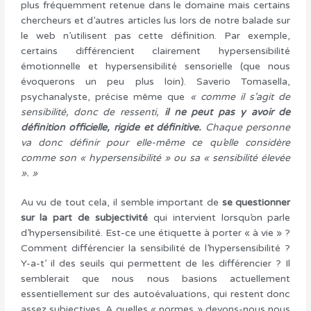
plus fréquemment retenue dans le domaine mais certains
chercheurs et d’autres articles lus lors de notre balade sur
le web n’utilisent pas cette définition. Par exemple,
certains différencient clairement hypersensibilité
émotionnelle et hypersensibilité sensorielle (que nous
évoquerons un peu plus loin). Saverio Tomasella,
psychanalyste, précise même que
« comme il s’agit de
sensibilité, donc de ressenti,
il ne peut pas y avoir de
définition officielle, rigide et définitive.
Chaque personne
va donc définir pour elle-même ce qu’elle considère
comme son « hypersensibilité » ou sa « sensibilité élevée
». »
Au vu de tout cela, il semble important de
se questionner
sur la part de subjectivité
qui intervient lorsqu’on parle
d’hypersensibilité. Est-ce une étiquette à porter « à vie » ?
Comment différencier la sensibilité de l’hypersensibilité ?
Y-a-t’ il des seuils qui permettent de les différencier ? Il
semblerait que nous nous basions actuellement
essentiellement sur des autoévaluations, qui restent donc
assez subjectives. A quelles « normes » devons-nous nous