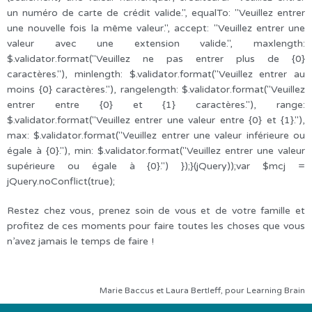
un numéro de carte de crédit valide.", equalTo: "Veuillez entrer
une nouvelle fois la même valeur.", accept: "Veuillez entrer une
valeur avec une extension valide.", maxlength:
$.validator.format("Veuillez ne pas entrer plus de {0}
caractères."), minlength: $.validator.format("Veuillez entrer au
moins {0} caractères."), rangelength: $.validator.format("Veuillez
entrer entre {0} et {1} caractères."), range:
$.validator.format("Veuillez entrer une valeur entre {0} et {1}."),
max: $.validator.format("Veuillez entrer une valeur inférieure ou
égale à {0}."), min: $.validator.format("Veuillez entrer une valeur
supérieure ou égale à {0}.") });}(jQuery));var $mcj =
jQuery.noConflict(true);
Restez chez vous, prenez soin de vous et de votre famille et
profitez de ces moments pour faire toutes les choses que vous
n’avez jamais le temps de faire !
Marie Baccus et Laura Bertleff, pour Learning Brain